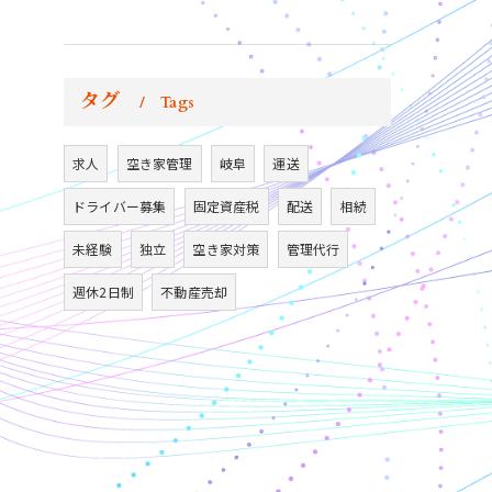
タグ
Tags
求人
空き家管理
岐阜
運送
ドライバー募集
固定資産税
配送
相続
未経験
独立
空き家対策
管理代行
週休2日制
不動産売却