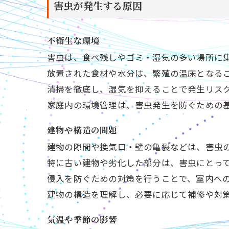
害虫が発生する原因
不衛生な環境
害虫は、食べ残しやゴミ・湿気の多い場所に
放置された食材や水分は、繁殖の温床となる
清掃を徹底し、湿気を抑えることで発生リス
家庭内の環境管理は、害虫発生を防ぐための
建物や構造の問題
建物の隙間や換気口・壁の亀裂などは、害虫
特に古い建物や劣化した部分は、害虫にとっ
侵入を防ぐための対策を行うことで、室内へ
建物の構造を理解し、必要に応じて補修や対
気温や季節の影響