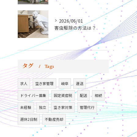
2026/06/01
害虫駆除の方法は？
タグ
Tags
求人
空き家管理
岐阜
運送
ドライバー募集
固定資産税
配送
相続
未経験
独立
空き家対策
管理代行
週休2日制
不動産売却